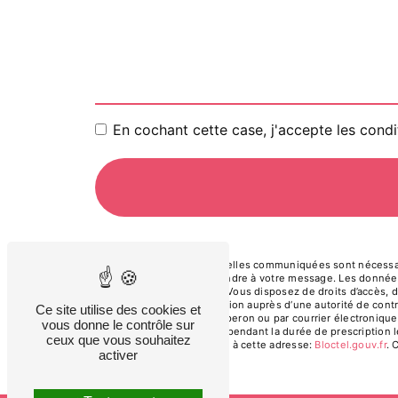
En cochant cette case, j'accepte les condi
** Les données personnelles communiquées sont nécessaires
dans le seul but de répondre à votre message. Les donnée
taxinadia40@gmail.com. Vous disposez de droits d’accès, de 
d’introduire une réclamation auprès d’une autorité de cont
Ce site utilise des cookies et
Compostelle, 40260 Lesperon ou par courrier électronique 
vous donne le contrôle sur
de prise de contact puis pendant la durée de prescription l
ceux que vous souhaitez
téléphonique, disponible à cette adresse:
Bloctel.gouv.fr
. 
activer