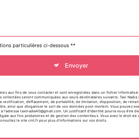
tions particulières ci-dessous **
Envoyer
 aux fins de vous contacter et sont enregistrées dans un fichier informatisé. E
s collectées seront communiquées aux seuls destinataires suivants: Taxi Nadi
rectification, d’effacement, de portabilité, de limitation, d’opposition, de retr
rôle, ainsi que d’organiser le sort de vos données post-mortem. Vous pouvez exer
à l'adresse taxinadia40@gmail.com. Un justificatif d'identité pourra vous êtr
égale aux fins probatoires et de gestion des contentieux. Vous avez le droit de 
Consultez le site cnil.fr pour plus d’informations sur vos droits.