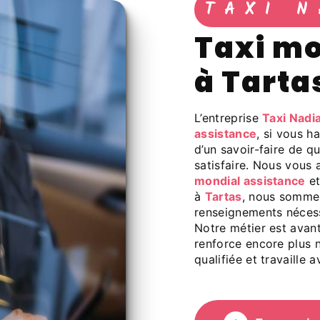
TAXI N
taxi mondial assistance
à Tarta
L’entreprise
Taxi Nadi
assistance
, si vous h
d’un savoir-faire de q
satisfaire. Nous vous
mondial assistance
et
à
Tartas
, nous sommes
renseignements nécess
Notre métier est avant
renforce encore plus n
qualifiée et travaille 