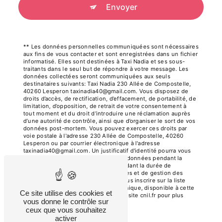
Envoyer
** Les données personnelles communiquées sont nécessaires
aux fins de vous contacter et sont enregistrées dans un fichier
informatisé. Elles sont destinées à Taxi Nadia et ses sous-
traitants dans le seul but de répondre à votre message. Les
données collectées seront communiquées aux seuls
destinataires suivants: Taxi Nadia 230 Allée de Compostelle,
40260 Lesperon taxinadia40@gmail.com. Vous disposez de
droits d’accès, de rectification, d’effacement, de portabilité, de
limitation, d’opposition, de retrait de votre consentement à
tout moment et du droit d’introduire une réclamation auprès
d’une autorité de contrôle, ainsi que d’organiser le sort de vos
données post-mortem. Vous pouvez exercer ces droits par
voie postale à l'adresse 230 Allée de Compostelle, 40260
Lesperon ou par courrier électronique à l'adresse
taxinadia40@gmail.com. Un justificatif d'identité pourra vous
être demandé. Nous conservons vos données pendant la
période de prise de contact puis pendant la durée de
prescription légale aux fins probatoires et de gestion des
contentieux. Vous avez le droit de vous inscrire sur la liste
d'opposition au démarchage téléphonique, disponible à cette
Ce site utilise des cookies et
adresse:
Bloctel.gouv.fr
. Consultez le site cnil.fr pour plus
vous donne le contrôle sur
d’informations sur vos droits.
ceux que vous souhaitez
activer