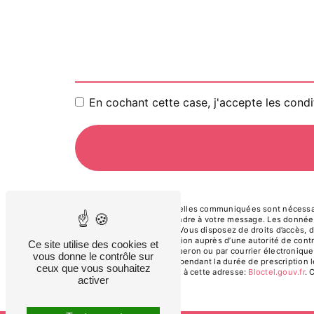
En cochant cette case, j'accepte les condi
** Les données personnelles communiquées sont nécessaires
dans le seul but de répondre à votre message. Les donnée
taxinadia40@gmail.com. Vous disposez de droits d’accès, de 
d’introduire une réclamation auprès d’une autorité de cont
Ce site utilise des cookies et
Compostelle, 40260 Lesperon ou par courrier électronique 
vous donne le contrôle sur
de prise de contact puis pendant la durée de prescription l
ceux que vous souhaitez
téléphonique, disponible à cette adresse:
Bloctel.gouv.fr
. 
activer