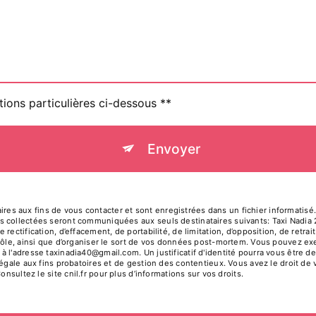
tions particulières ci-dessous **
Envoyer
 aux fins de vous contacter et sont enregistrées dans un fichier informatisé. E
s collectées seront communiquées aux seuls destinataires suivants: Taxi Nadi
rectification, d’effacement, de portabilité, de limitation, d’opposition, de retr
rôle, ainsi que d’organiser le sort de vos données post-mortem. Vous pouvez exer
à l'adresse taxinadia40@gmail.com. Un justificatif d'identité pourra vous êtr
égale aux fins probatoires et de gestion des contentieux. Vous avez le droit de 
Consultez le site cnil.fr pour plus d’informations sur vos droits.