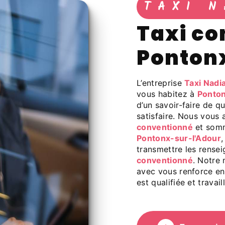
TAXI N
taxi conventionné à
Ponton
L’entreprise
Taxi Nadi
vous habitez à
Ponton
d’un savoir-faire de q
satisfaire. Nous vous
conventionné
et somm
Pontonx-sur-l'Adour
transmettre les rense
conventionné
. Notre 
avec vous renforce enc
est qualifiée et travai