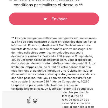
conditions particulières ci-dessous **
Envoyer
** Les données personnelles communiquées sont nécessaires
aux fins de vous contacter et sont enregistrées dans un fichier
informatisé. Elles sont destinées à Taxi Nadia et ses sous-
traitants dans le seul but de répondre à votre message. Les
données collectées seront communiquées aux seuls
destinataires suivants: Taxi Nadia 230 Allée de Compostelle,
40260 Lesperon taxinadia40@gmail.com. Vous disposez de
droits d’accès, de rectification, d’effacement, de portabilité, de
limitation, d’opposition, de retrait de votre consentement à
tout moment et du droit d’introduire une réclamation auprès
d’une autorité de contrôle, ainsi que d’organiser le sort de vos
données post-mortem. Vous pouvez exercer ces droits par
voie postale à l'adresse 230 Allée de Compostelle, 40260
Lesperon ou par courrier électronique à l'adresse
taxinadia40@gmail.com. Un justificatif d'identité pourra vous
être demandé. Nous conservons vos données pendant la
période de prise de contact puis pendant la durée de
prescription légale aux fins probatoires et de gestion des
contentieux. Vous avez le droit de vous inscrire sur la liste
d'opposition au démarchage téléphonique, disponible à cette